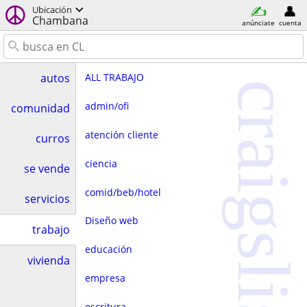
Ubicación
Chambana
anúnciate
cuenta
ALL TRABAJO
autos
craigslist
admin/ofi
comunidad
atención cliente
curros
ciencia
se vende
comid/beb/hotel
servicios
Diseño web
trabajo
educación
vivienda
empresa
escritura