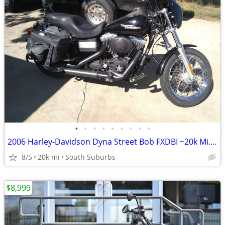
•
•
•
•
•
•
•
•
•
2006 Harley-Davidson Dyna Street Bob FXDBI ~20k Mi.-Custom-$3,700 CASH
8/5
20k mi
South Suburbs
$8,999