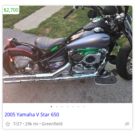
$2,700
•
•
•
•
•
•
•
2005 Yamaha V Star 650
7/27
29k mi
Greenfield