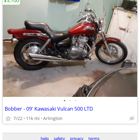
$3,100
•
•
•
Bobber - 09' Kawasaki Vulcan 500 LTD
7/22
11k mi
Arlington
help
safety
privacy
terms