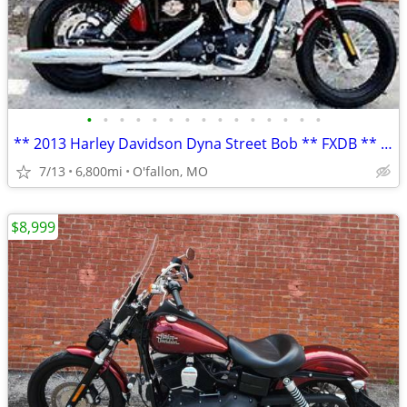
•
•
•
•
•
•
•
•
•
•
•
•
•
•
•
** 2013 Harley Davidson Dyna Street Bob ** FXDB ** only 6,800 mi **
7/13
6,800mi
O'fallon, MO
$8,999