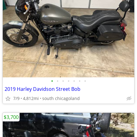
•
•
•
•
•
•
•
2019 Harley Davidson Street Bob
7/9
4,812mi
south chicagoland
$3,700