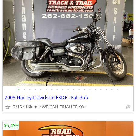
•
•
•
•
•
•
•
•
•
•
•
•
•
•
•
•
•
•
•
2009 Harley-Davidson FXDF - Fat Bob
7/15
16k mi
WE CAN FINANCE YOU
$5,499