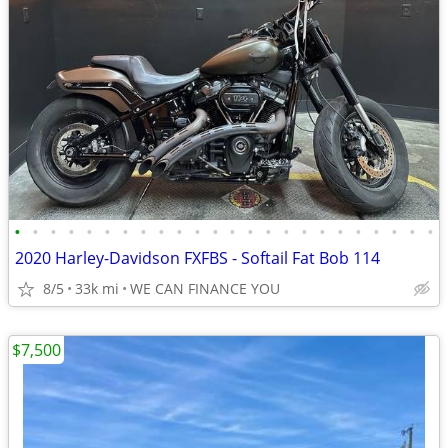
•
•
•
•
•
•
•
•
•
•
•
•
•
•
•
•
•
•
•
•
•
•
•
•
2020 Harley-Davidson FXFBS - Softail Fat Bob 114
8/5
33k mi
WE CAN FINANCE YOU
$7,500