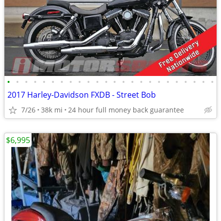
•
•
•
•
•
•
•
•
•
•
•
•
•
•
•
•
•
•
•
•
•
•
•
•
2017 Harley-Davidson FXDB - Street Bob
7/26
38k mi
24 hour full money back guarantee
$6,995