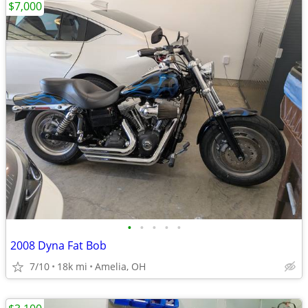
$7,000
•
•
•
•
•
2008 Dyna Fat Bob
7/10
18k mi
Amelia, OH