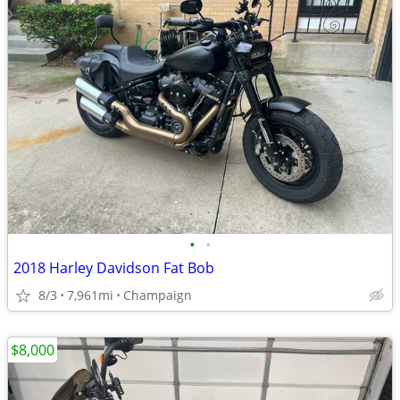
•
•
2018 Harley Davidson Fat Bob
8/3
7,961mi
Champaign
$8,000