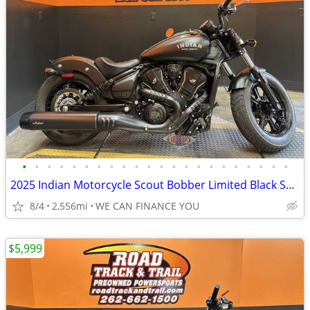
•
•
•
•
•
•
•
•
•
•
•
•
•
•
•
•
•
•
•
•
•
•
2025 Indian Motorcycle Scout Bobber Limited Black Smoke
8/4
2,556mi
WE CAN FINANCE YOU
$5,999