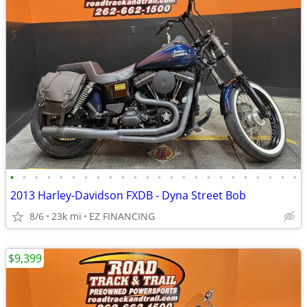
•
•
•
•
•
•
•
•
•
•
•
•
•
•
•
•
•
•
•
•
•
•
•
•
2013 Harley-Davidson FXDB - Dyna Street Bob
8/6
23k mi
EZ FINANCING
$9,399