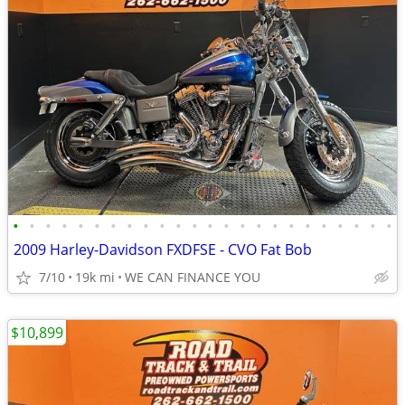
•
•
•
•
•
•
•
•
•
•
•
•
•
•
•
•
•
•
•
•
•
•
•
•
2009 Harley-Davidson FXDFSE - CVO Fat Bob
7/10
19k mi
WE CAN FINANCE YOU
$10,899