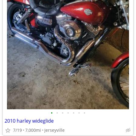
•
•
•
•
•
•
•
2010 harley wideglide
7/19
7,000mi
Jerseyville