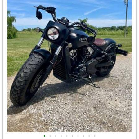
•
•
•
•
•
•
•
•
•
•