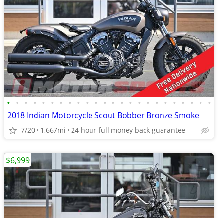
•
•
•
•
•
•
•
•
•
•
•
•
•
•
•
•
•
•
•
•
•
•
•
•
2018 Indian Motorcycle Scout Bobber Bronze Smoke
7/20
1,667mi
24 hour full money back guarantee
$6,999