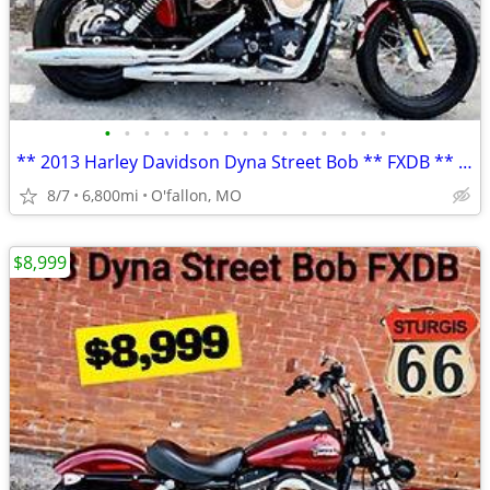
•
•
•
•
•
•
•
•
•
•
•
•
•
•
•
** 2013 Harley Davidson Dyna Street Bob ** FXDB ** only 6,800 mi **
8/7
6,800mi
O'fallon, MO
$8,999