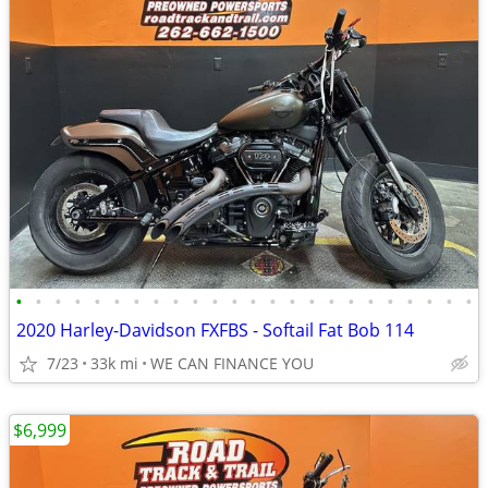
•
•
•
•
•
•
•
•
•
•
•
•
•
•
•
•
•
•
•
•
•
•
•
•
2020 Harley-Davidson FXFBS - Softail Fat Bob 114
7/23
33k mi
WE CAN FINANCE YOU
$6,999