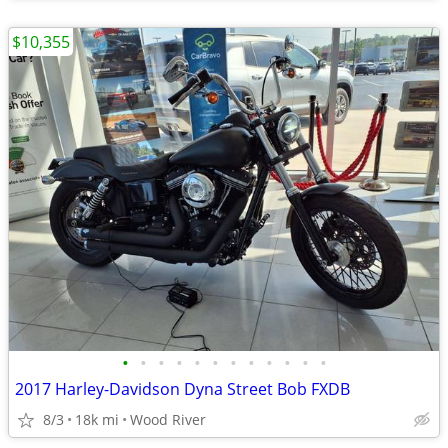
$10,355
•
•
•
•
•
•
•
•
•
•
•
•
2017 Harley-Davidson Dyna Street Bob FXDB
8/3
18k mi
Wood River