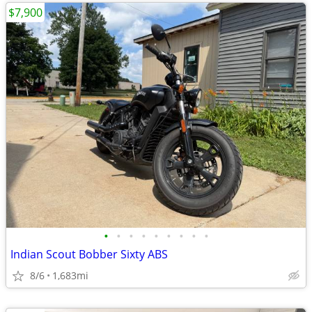
$7,900
•
•
•
•
•
•
•
•
•
Indian Scout Bobber Sixty ABS
8/6
1,683mi