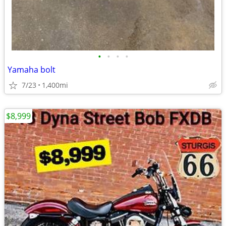
•
•
•
•
Yamaha bolt
7/23
1,400mi
$8,999