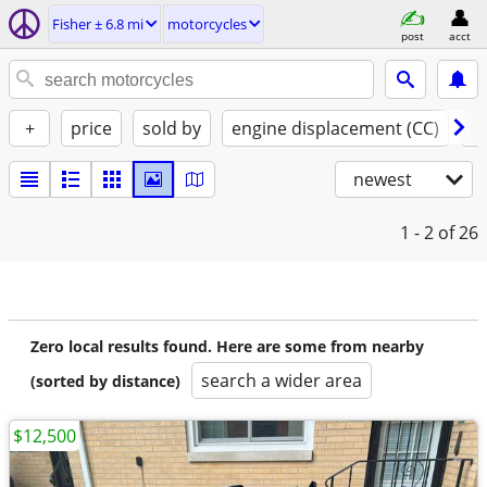
Fisher ± 6.8 mi
motorcycles
post
acct
+
price
sold by
engine displacement (CC)
st
newest
1 - 2
of 26
Zero local results found. Here are some from nearby
search a wider area
(sorted by distance)
$12,500