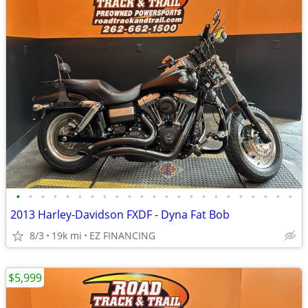
•
•
•
•
•
•
•
•
•
•
•
•
•
•
•
•
•
•
•
•
•
•
•
2013 Harley-Davidson FXDF - Dyna Fat Bob
8/3
19k mi
EZ FINANCING
$5,999