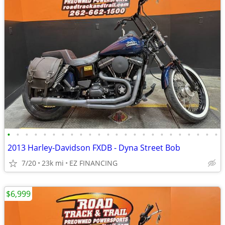
•
•
•
•
•
•
•
•
•
•
•
•
•
•
•
•
•
•
•
•
•
•
•
•
2013 Harley-Davidson FXDB - Dyna Street Bob
7/20
23k mi
EZ FINANCING
$6,999