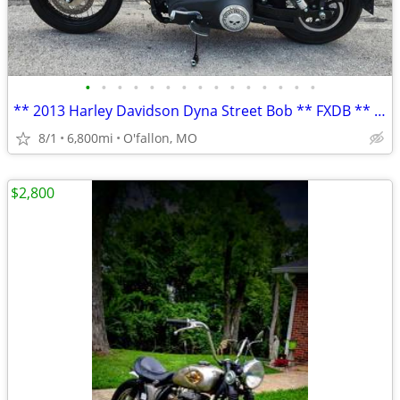
•
•
•
•
•
•
•
•
•
•
•
•
•
•
•
** 2013 Harley Davidson Dyna Street Bob ** FXDB ** only 6,800 mi **
8/1
6,800mi
O'fallon, MO
$2,800