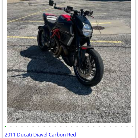
•
•
•
•
•
•
•
•
•
•
•
•
•
•
•
•
•
•
•
•
•
•
•
•
2011 Ducati Diavel Carbon Red