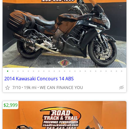
•
•
•
•
•
•
•
•
•
•
•
•
•
•
•
•
•
•
•
•
•
•
•
2014 Kawasaki Concours 14 ABS
7/10
19k mi
WE CAN FINANCE YOU
$2,999