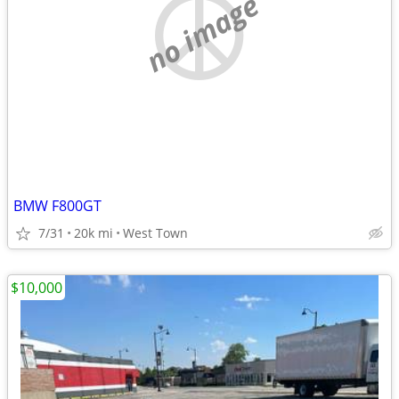
no image
BMW F800GT
7/31
20k mi
West Town
$10,000