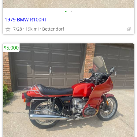
•
•
1979 BMW R100RT
7/28
19k mi
Bettendorf
$5,000