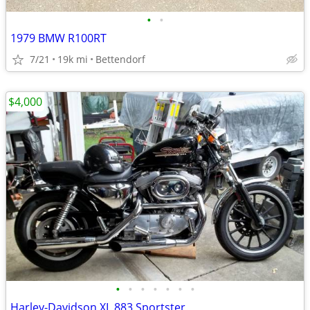
•
•
1979 BMW R100RT
7/21
19k mi
Bettendorf
$4,000
•
•
•
•
•
•
•
Harley-Davidson XL 883 Sportster