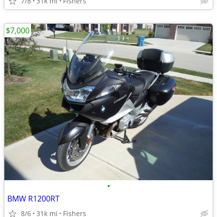
7/8
31k mi
Fishers
$7,000
•
BMW R1200RT
8/6
31k mi
Fishers