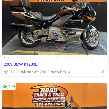
•
•
•
•
•
•
•
•
•
•
•
•
•
•
•
•
•
•
•
•
•
•
•
•
2009 BMW K1200LT
7/22
20k mi
WE CAN FINANCE YOU
$6,299