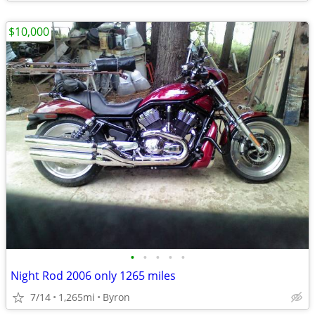
$10,000
•
•
•
•
•
Night Rod 2006 only 1265 miles
7/14
1,265mi
Byron