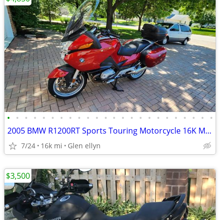
•
•
•
•
•
•
•
•
•
•
•
•
•
•
•
•
•
•
•
•
•
•
•
•
2005 BMW R1200RT Sports Touring Motorcycle 16K Miles New Tires Options
7/24
16k mi
Glen ellyn
$3,500