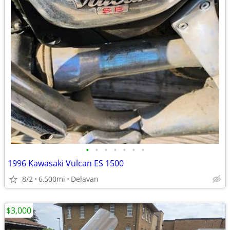
•
•
•
•
•
•
•
1996 Kawasaki Vulcan ES 1500
8/2
6,500mi
Delavan
$3,000