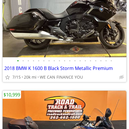
•
•
•
•
•
•
•
•
•
•
•
•
•
•
•
•
•
•
•
2018 BMW K 1600 B Black Storm Metallic Premium
7/15
20k mi
WE CAN FINANCE YOU
$10,999