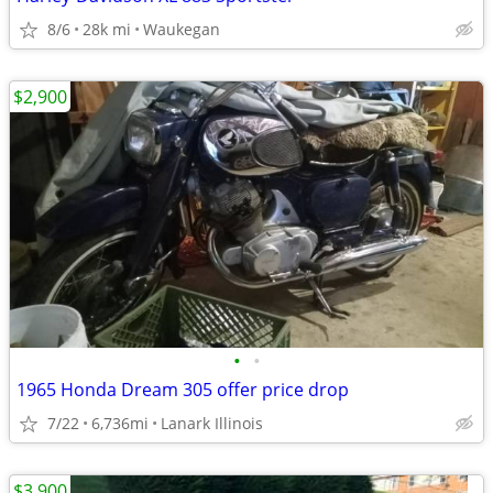
8/6
28k mi
Waukegan
$2,900
•
•
1965 Honda Dream 305 offer price drop
7/22
6,736mi
Lanark Illinois
$3,900