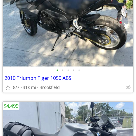
•
•
•
•
•
2010 Triumph Tiger 1050 ABS
8/7
31k mi
Brookfield
$4,499