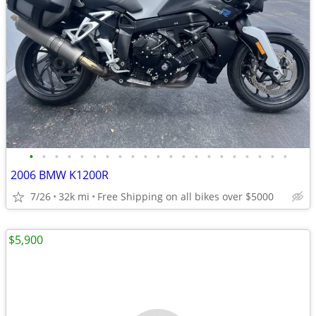
•
•
•
•
•
•
•
•
•
•
•
•
•
•
•
•
•
•
•
•
•
2006 BMW K1200R
7/26
32k mi
Free Shipping on all bikes over $5000
$5,900