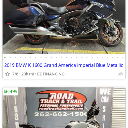
•
•
•
•
•
•
•
•
•
•
•
•
•
•
•
•
•
•
•
•
•
•
•
•
2019 BMW K 1600 Grand America Imperial Blue Metallic
7/8
20k mi
EZ FINANCING
$6,499