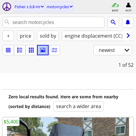
Fisher ± 6.8 mi
motorcycles
post
acct
+
price
sold by
engine displacement (CC)
st
newest
1
of 52
Zero local results found. Here are some from nearby
search a wider area
(sorted by distance)
$5,400