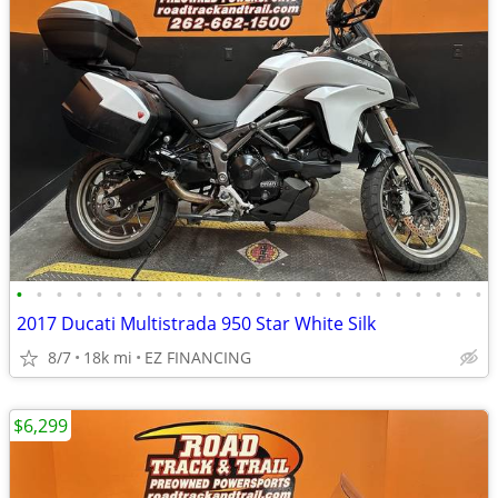
•
•
•
•
•
•
•
•
•
•
•
•
•
•
•
•
•
•
•
•
•
•
•
•
2017 Ducati Multistrada 950 Star White Silk
8/7
18k mi
EZ FINANCING
$6,299