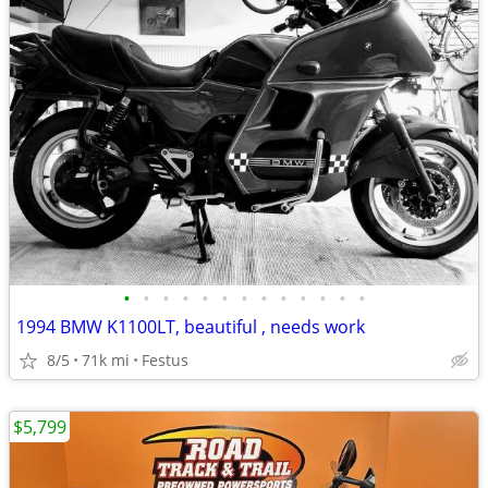
•
•
•
•
•
•
•
•
•
•
•
•
•
1994 BMW K1100LT, beautiful , needs work
8/5
71k mi
Festus
$5,799