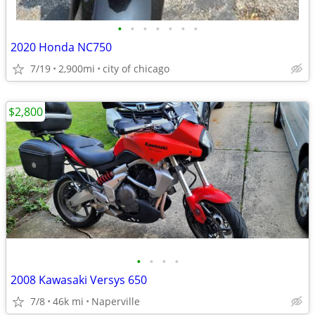
•
•
•
•
•
•
•
2020 Honda NC750
7/19
2,900mi
city of chicago
$2,800
•
•
•
•
2008 Kawasaki Versys 650
7/8
46k mi
Naperville