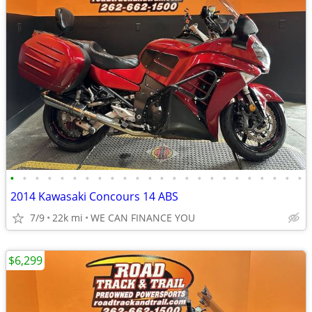
•
•
•
•
•
•
•
•
•
•
•
•
•
•
•
•
•
•
•
•
•
•
•
•
2014 Kawasaki Concours 14 ABS
7/9
22k mi
WE CAN FINANCE YOU
$6,299