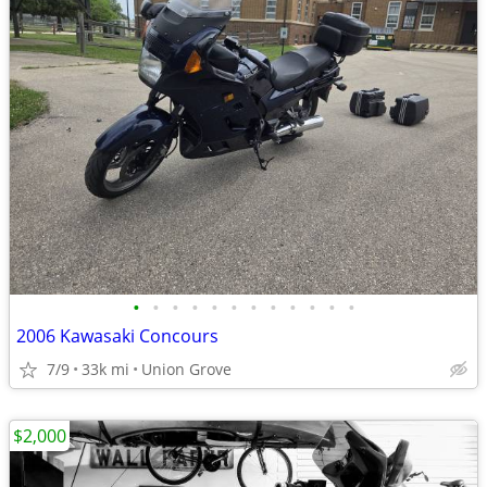
•
•
•
•
•
•
•
•
•
•
•
•
2006 Kawasaki Concours
7/9
33k mi
Union Grove
$2,000