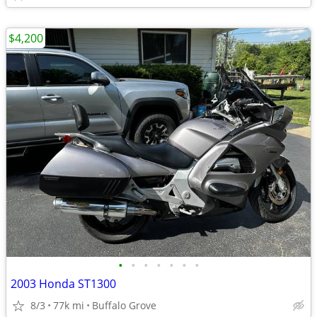
$4,200
•
•
•
•
•
•
•
2003 Honda ST1300
8/3
77k mi
Buffalo Grove