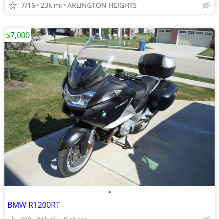
7/16
23k mi
ARLINGTON HEIGHTS
$7,000
•
BMW R1200RT