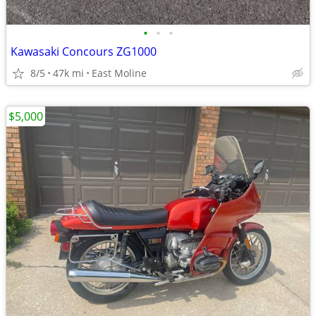
•
•
•
Kawasaki Concours ZG1000
8/5
47k mi
East Moline
$5,000