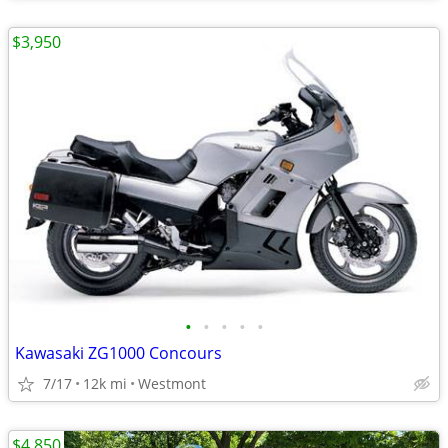
$3,950
•
•
•
•
•
Kawasaki ZG1000 Concours
7/17
12k mi
Westmont
$4,850