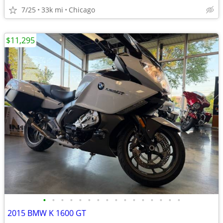
7/25
33k mi
Chicago
$11,295
•
•
•
•
•
•
•
•
•
•
•
•
•
•
•
•
2015 BMW K 1600 GT