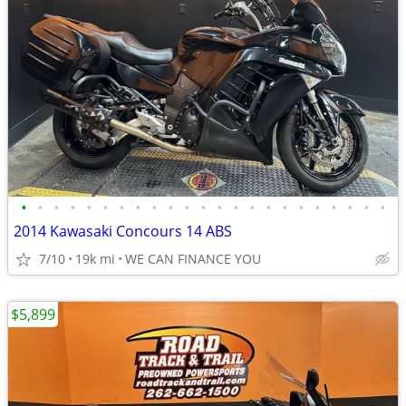
•
•
•
•
•
•
•
•
•
•
•
•
•
•
•
•
•
•
•
•
•
•
•
2014 Kawasaki Concours 14 ABS
7/10
19k mi
WE CAN FINANCE YOU
$5,899