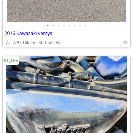
•
•
•
•
•
•
•
•
2016 Kawasaki versys
7/9
16k mi
St. Charles
$1,495