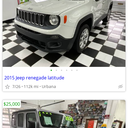
•
•
•
•
•
•
2015 Jeep renegade latitude
7/26
112k mi
Urbana
$25,000