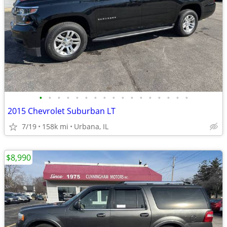
•
•
•
•
•
•
•
•
•
•
•
•
•
•
•
•
•
2015 Chevrolet Suburban LT
7/19
158k mi
Urbana, IL
$8,990