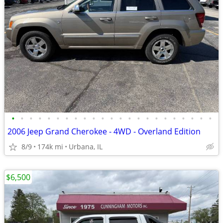
•
•
•
•
•
•
•
•
•
•
•
•
•
•
•
•
•
•
•
•
•
•
•
2006 Jeep Grand Cherokee - 4WD - Overland Edition
8/9
174k mi
Urbana, IL
$6,500