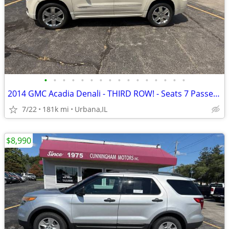
•
•
•
•
•
•
•
•
•
•
•
•
•
•
•
•
2014 GMC Acadia Denali - THIRD ROW! - Seats 7 Passengers!
7/22
181k mi
Urbana,IL
$8,990