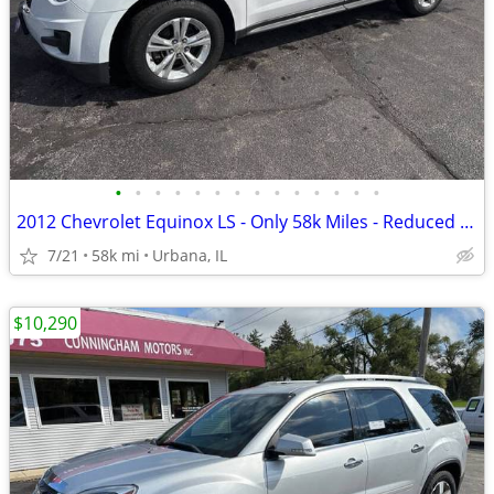
•
•
•
•
•
•
•
•
•
•
•
•
•
•
2012 Chevrolet Equinox LS - Only 58k Miles - Reduced Price $9,590!
7/21
58k mi
Urbana, IL
$10,290