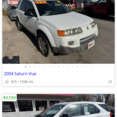
•
•
•
•
•
•
•
•
•
•
•
•
•
•
•
2004 Saturn Vue
8/5
194k mi
$9,590