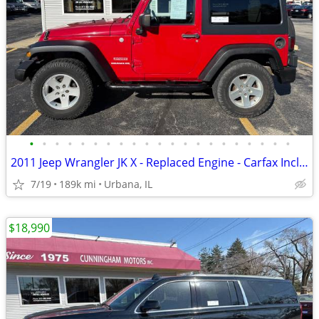
•
•
•
•
•
•
•
•
•
•
•
•
•
•
•
•
•
•
•
•
•
2011 Jeep Wrangler JK X - Replaced Engine - Carfax Included
7/19
189k mi
Urbana, IL
$18,990