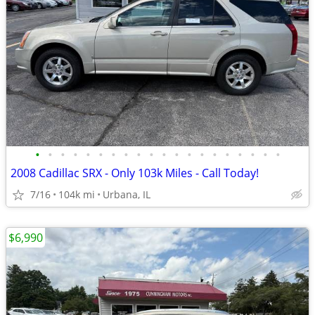
•
•
•
•
•
•
•
•
•
•
•
•
•
•
•
•
•
•
•
•
2008 Cadillac SRX - Only 103k Miles - Call Today!
7/16
104k mi
Urbana, IL
$6,990