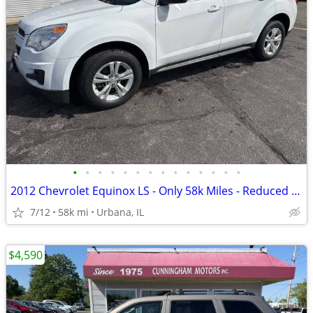
•
•
•
•
•
•
•
•
•
•
•
•
•
•
2012 Chevrolet Equinox LS - Only 58k Miles - Reduced Price $9,590!
7/12
58k mi
Urbana, IL
$4,590