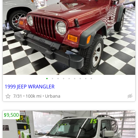
•
•
•
•
•
•
•
•
•
1999 JEEP WRANGLER
7/31
100k mi
Urbana
$9,500