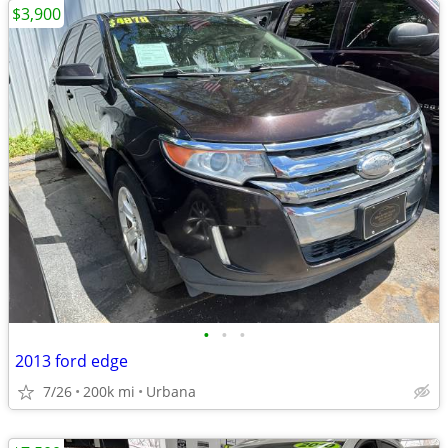
$3,900
•
•
•
2013 ford edge
7/26
200k mi
Urbana