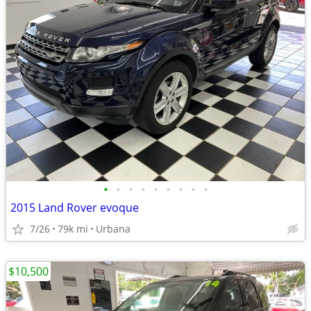
•
•
•
•
•
•
•
•
•
2015 Land Rover evoque
7/26
79k mi
Urbana
$10,500