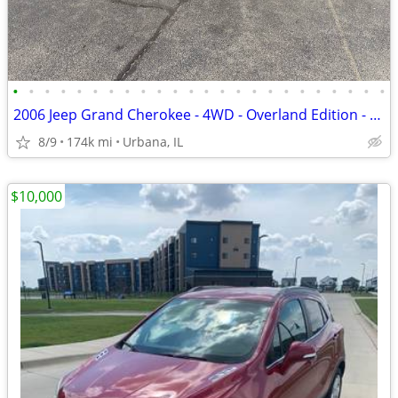
•
•
•
•
•
•
•
•
•
•
•
•
•
•
•
•
•
•
•
•
•
•
•
•
2006 Jeep Grand Cherokee - 4WD - Overland Edition - Only $4,590!
8/9
174k mi
Urbana, IL
$10,000