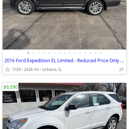
•
•
•
•
•
•
•
•
•
•
•
•
•
•
•
2016 Ford Expedition EL Limited - Reduced Price Only $8,990!
7/20
242k mi
Urbana, IL
$9,590