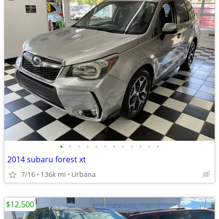
•
•
•
•
•
•
•
•
•
•
•
•
2014 subaru forest xt
7/16
136k mi
Urbana
$12,500