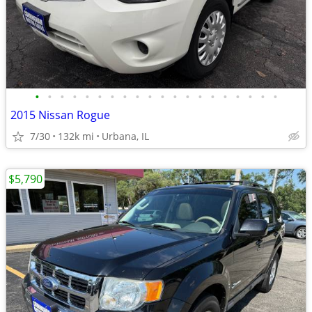
•
•
•
•
•
•
•
•
•
•
•
•
•
•
•
•
•
•
•
•
2015 Nissan Rogue
7/30
132k mi
Urbana, IL
$5,790