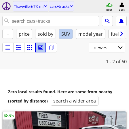
Thawville ± 7.0 mi
cars+trucks
post
acct
+
price
sold by
SUV
model year
fuel
newest
1 - 2
of 60
Zero local results found. Here are some from nearby
search a wider area
(sorted by distance)
$895