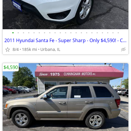
•
•
•
•
•
•
•
•
•
•
•
•
•
•
•
•
•
•
•
•
•
2011 Hyundai Santa Fe - Super Sharp - Only $4,590! - Call Today!
8/4
185k mi
Urbana, IL
$4,590