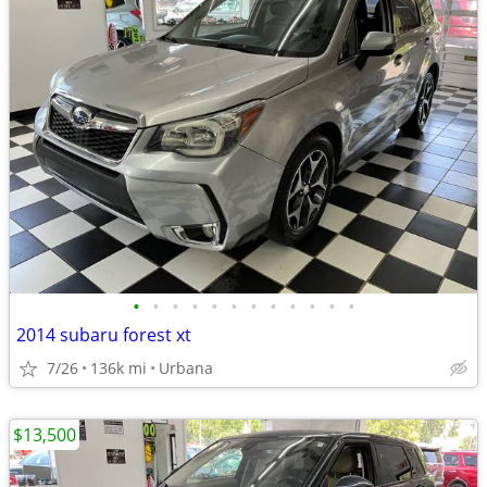
•
•
•
•
•
•
•
•
•
•
•
•
2014 subaru forest xt
7/26
136k mi
Urbana
$13,500