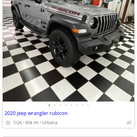
•
•
•
•
•
•
•
•
2020 jeep wrangler rubicon
7/26
85k mi
Urbana