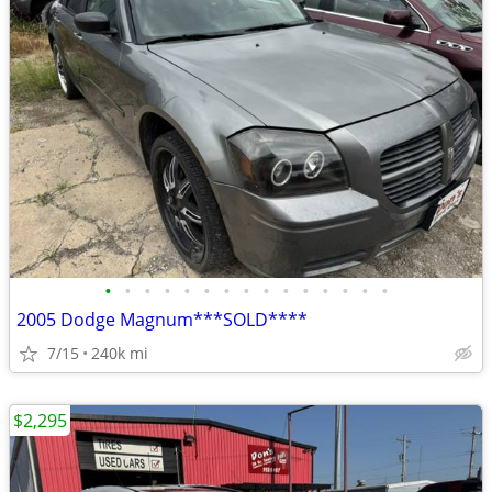
•
•
•
•
•
•
•
•
•
•
•
•
•
•
•
2005 Dodge Magnum***SOLD****
7/15
240k mi
$2,295