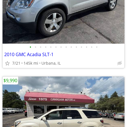
•
•
•
•
•
•
•
•
•
•
•
•
•
•
2010 GMC Acadia SLT-1
7/21
145k mi
Urbana, IL
$9,990