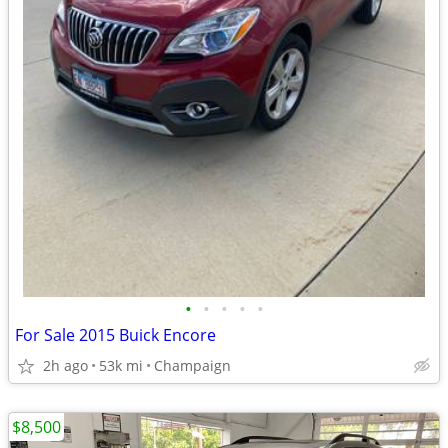
•
•
•
•
•
For Sale 2015 Buick Encore
2h ago
53k mi
Champaign
$8,500