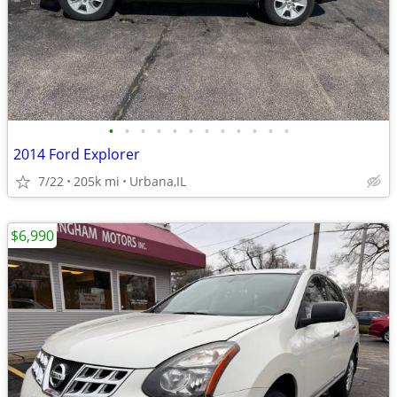
•
•
•
•
•
•
•
•
•
•
•
•
2014 Ford Explorer
7/22
205k mi
Urbana,IL
$6,990