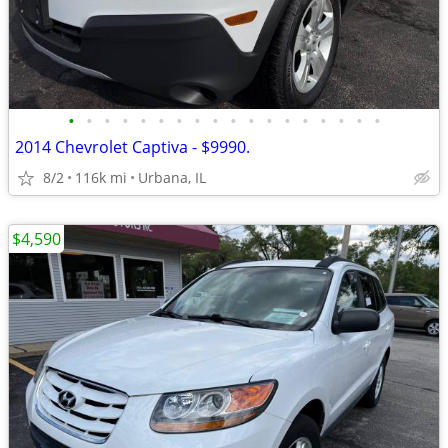
•
•
•
•
•
•
•
•
•
•
•
•
•
•
•
•
•
•
2014 Chevrolet Captiva - $9990.
8/2
116k mi
Urbana, IL
$4,590