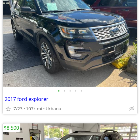
•
•
•
•
•
2017 ford explorer
7/23
107k mi
Urbana
$8,500