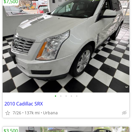
$7,500
•
•
•
•
•
2010 Cadillac SRX
7/26
137k mi
Urbana
$3,500