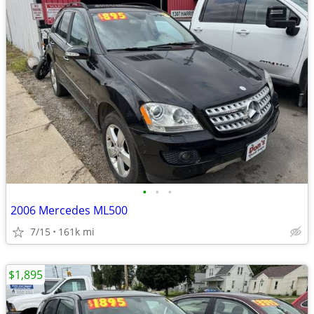
•
•
•
2006 Mercedes ML500
7/15
161k mi
$1,895