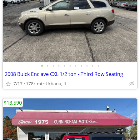
•
•
•
•
•
•
•
•
•
•
•
2008 Buick Enclave CXL 1/2 ton - Third Row Seating
7/17
178k mi
Urbana, IL
$13,590