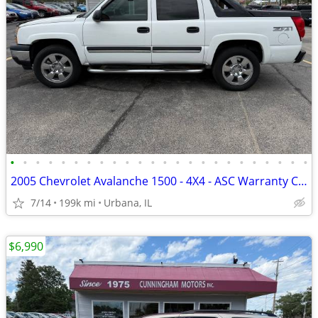
•
•
•
•
•
•
•
•
•
•
•
•
•
•
•
•
•
•
•
•
•
•
•
•
2005 Chevrolet Avalanche 1500 - 4X4 - ASC Warranty Contract Included
7/14
199k mi
Urbana, IL
$6,990