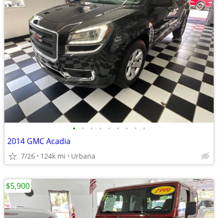
•
•
•
•
•
•
•
•
•
2014 GMC Acadia
7/26
124k mi
Urbana
$5,900