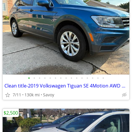
•
•
•
•
•
•
•
•
•
•
•
•
•
•
•
Clean title-2019 Volkswagen Tiguan SE 4Motion AWD — $10,600
7/11
130k mi
Savoy
$2,500