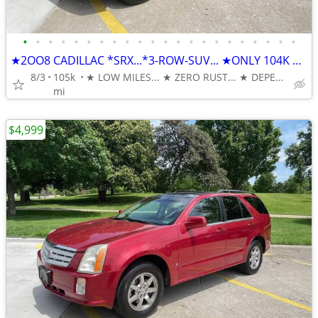
•
•
•
•
•
•
•
•
•
•
•
•
•
•
•
•
•
•
•
•
•
•
★2OO8 CADILLAC *SRX...*3-ROW-SUV... ★ONLY 104K MILES
8/3
105k
★ LOW MILES... ★ ZERO RUST... ★ DEPENDABLE & AFFORDABLE
mi
$4,999