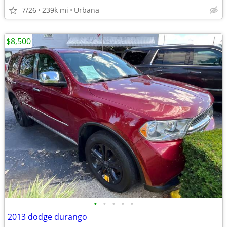
7/26
239k mi
Urbana
$8,500
•
•
•
•
•
2013 dodge durango