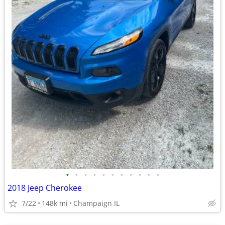
•
•
•
•
•
•
•
•
•
•
•
2018 Jeep Cherokee
7/22
148k mi
Champaign IL