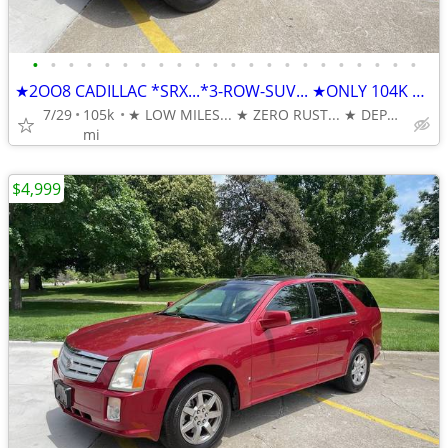
•
•
•
•
•
•
•
•
•
•
•
•
•
•
•
•
•
•
•
•
•
•
★2OO8 CADILLAC *SRX...*3-ROW-SUV... ★ONLY 104K MILES
7/29
105k
★ LOW MILES... ★ ZERO RUST... ★ DEPENDABLE & AFFORDABLE
mi
$4,999