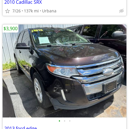
2010 Cadillac SRX
7/26
137k mi
Urbana
$3,900
•
•
•
2013 ford edge