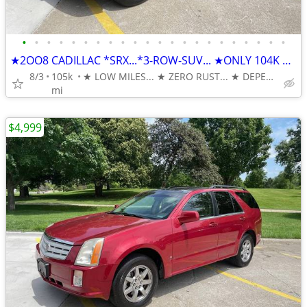
•
•
•
•
•
•
•
•
•
•
•
•
•
•
•
•
•
•
•
•
•
•
★2OO8 CADILLAC *SRX...*3-ROW-SUV... ★ONLY 104K MILES
8/3
105k
★ LOW MILES... ★ ZERO RUST... ★ DEPENDABLE & AFFORDABLE
mi
$4,999