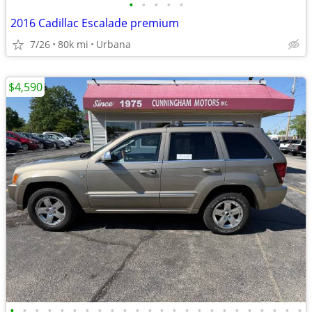
•
•
•
•
•
2016 Cadillac Escalade premium
7/26
80k mi
Urbana
$4,590
•
•
•
•
•
•
•
•
•
•
•
•
•
•
•
•
•
•
•
•
•
•
•
•