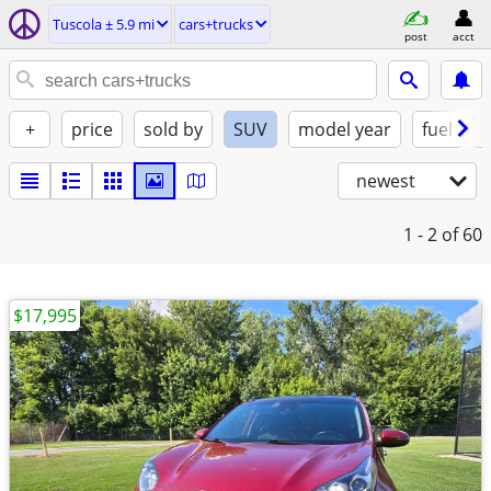
Tuscola ± 5.9 mi
cars+trucks
post
acct
+
price
sold by
SUV
model year
fuel
newest
1 - 2
of 60
$17,995