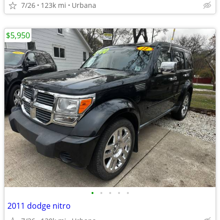
7/26
123k mi
Urbana
$5,950
•
•
•
•
•
2011 dodge nitro