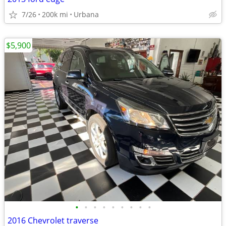
7/26
200k mi
Urbana
$5,900
•
•
•
•
•
•
•
•
•
2016 Chevrolet traverse