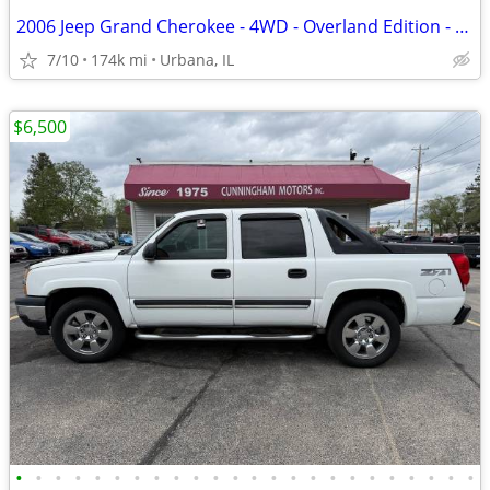
2006 Jeep Grand Cherokee - 4WD - Overland Edition - Only $4,590!
7/10
174k mi
Urbana, IL
$6,500
•
•
•
•
•
•
•
•
•
•
•
•
•
•
•
•
•
•
•
•
•
•
•
•