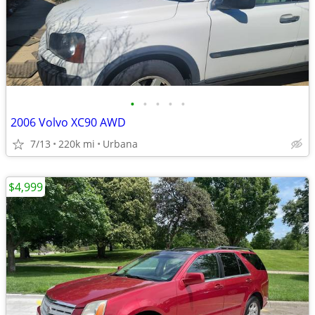
•
•
•
•
•
2006 Volvo XC90 AWD
7/13
220k mi
Urbana
$4,999