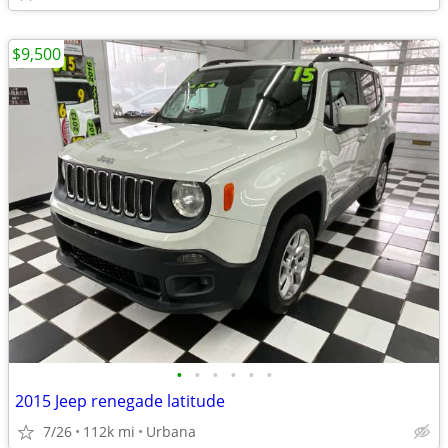
$9,500
•
•
•
•
•
•
2015 Jeep renegade latitude
7/26
112k mi
Urbana