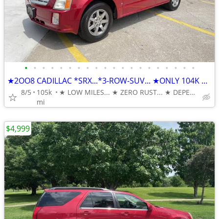
•
•
•
•
•
•
•
•
•
•
•
•
•
•
•
•
•
•
•
•
★2OO8 CADILLAC *SRX...*3-ROW-SUV... ★ONLY 104K MILES
8/5
105k
★ LOW MILES... ★ ZERO RUST... ★ DEPENDABLE & AFFORDABLE
mi
$4,999