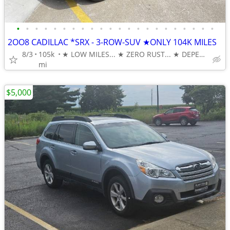
•
•
•
•
•
•
•
•
•
•
•
•
•
•
•
•
•
•
•
•
•
•
2OO8 CADILLAC *SRX - 3-ROW-SUV ★ONLY 104K MILES
8/3
105k
★ LOW MILES... ★ ZERO RUST... ★ DEPENDABLE & AFFORDABLE
mi
$5,000