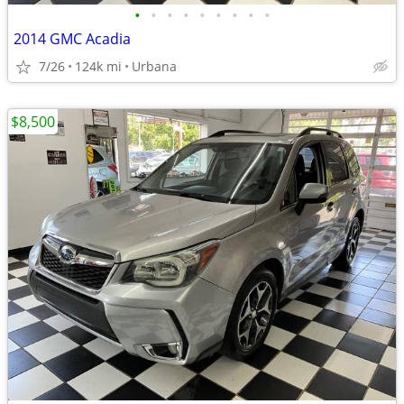
•
•
•
•
•
•
•
•
•
2014 GMC Acadia
7/26
124k mi
Urbana
$8,500