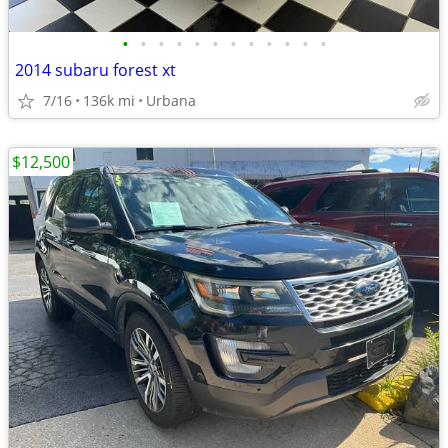
•
•
•
•
•
•
•
•
•
•
•
•
2014 subaru forest xt
7/16
136k mi
Urbana
$12,500