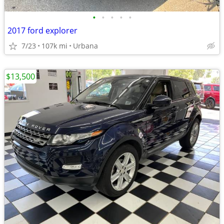
•
•
•
•
•
2017 ford explorer
7/23
107k mi
Urbana
$13,500