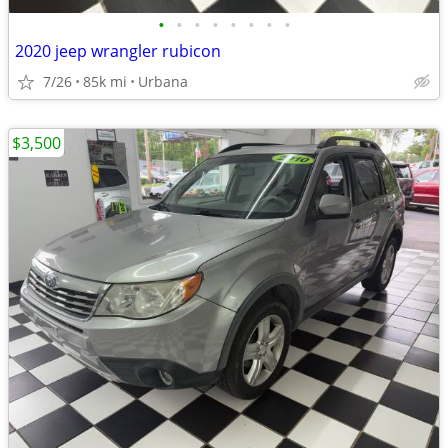
•
•
•
•
•
•
•
•
2020 jeep wrangler rubicon
7/26
85k mi
Urbana
$3,500