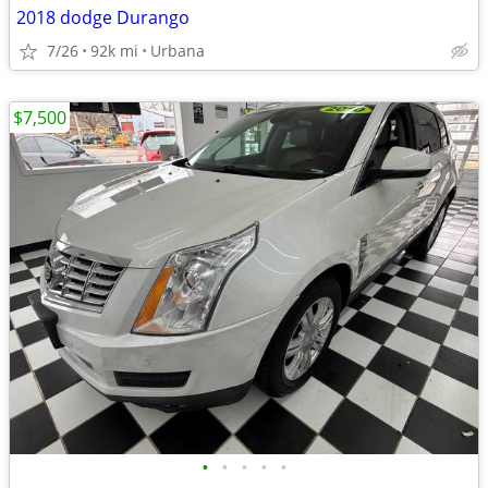
2018 dodge Durango
7/26
92k mi
Urbana
$7,500
•
•
•
•
•