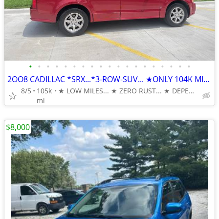
•
•
•
•
•
•
•
•
•
•
•
•
•
•
•
•
•
•
•
2OO8 CADILLAC *SRX...*3-ROW-SUV... ★ONLY 104K MILES
8/5
105k
★ LOW MILES... ★ ZERO RUST... ★ DEPENDABLE & AFFORDABLE. . .
mi
$8,000