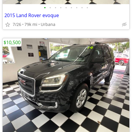
•
•
•
•
•
•
•
•
•
2015 Land Rover evoque
7/26
79k mi
Urbana
$10,500