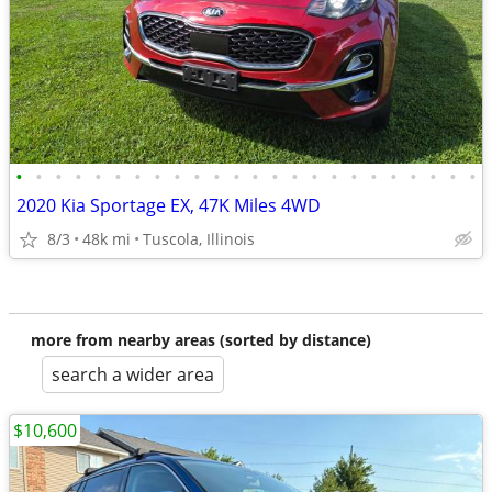
•
•
•
•
•
•
•
•
•
•
•
•
•
•
•
•
•
•
•
•
•
•
•
•
2020 Kia Sportage EX, 47K Miles 4WD
8/3
48k mi
Tuscola, Illinois
more from nearby areas (sorted by distance)
search a wider area
$10,600