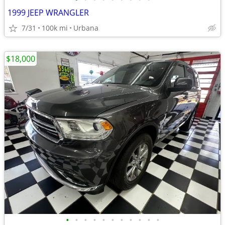
1999 JEEP WRANGLER
7/31
100k mi
Urbana
$18,000
•
•
•
•
•
•
•
•
•
•
•