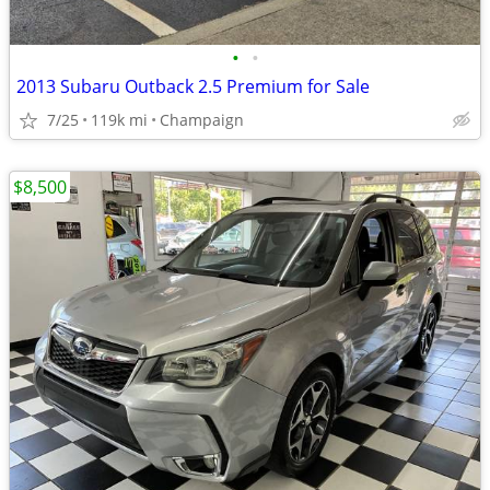
•
•
2013 Subaru Outback 2.5 Premium for Sale
7/25
119k mi
Champaign
$8,500