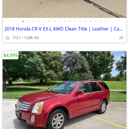
•
•
•
•
•
•
•
•
•
•
•
•
•
•
•
•
•
2018 Honda CR-V EX-L AWD Clean Title | Leather | CarPlay | Honda Sensing
7/21
128k mi
$4,999