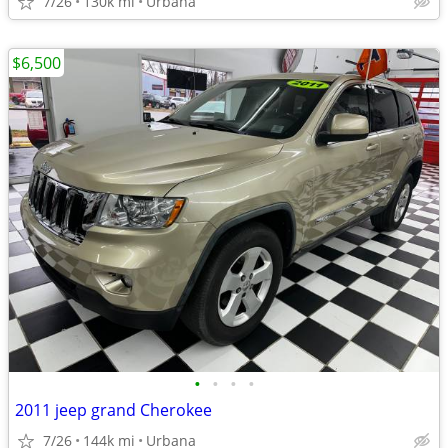
7/26
130k mi
Urbana
$6,500
•
•
•
•
2011 jeep grand Cherokee
7/26
144k mi
Urbana