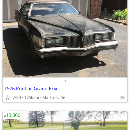
•
1976 Pontiac Grand Prix
7/30
175k mi
Martinsville
$13,000