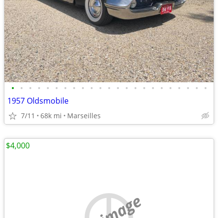
•
•
•
•
•
•
•
•
•
•
•
•
•
•
•
•
•
•
•
•
•
•
•
1957 Oldsmobile
7/11
68k mi
Marseilles
$4,000
no image