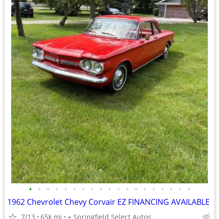
•
•
•
•
•
•
•
•
•
•
•
•
•
•
•
•
•
•
•
1962 Chevrolet Chevy Corvair EZ FINANCING AVAILABLE
7/13
65k mi
+ Springfield Select Autos