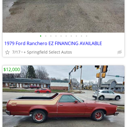
•
•
•
•
•
•
•
•
•
•
1979 Ford Ranchero EZ FINANCING AVAILABLE
7/17
+ Springfield Select Autos
$12,000