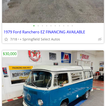
•
•
•
•
•
•
•
•
•
•
1979 Ford Ranchero EZ FINANCING AVAILABLE
7/18
+ Springfield Select Autos
$30,000