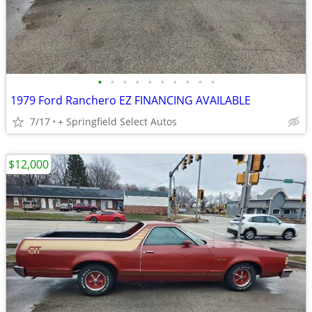
•
•
•
•
•
•
•
•
•
•
1979 Ford Ranchero EZ FINANCING AVAILABLE
7/17
+ Springfield Select Autos
$12,000