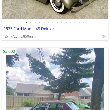
•
•
•
•
•
•
•
•
•
•
•
•
•
•
1935 Ford Model 48 Deluxe
7/23
3,850mi
$3,000