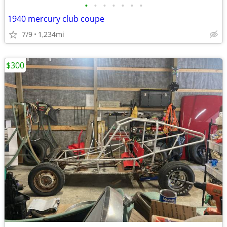
•
•
•
•
•
•
•
1940 mercury club coupe
7/9
1,234mi
$300