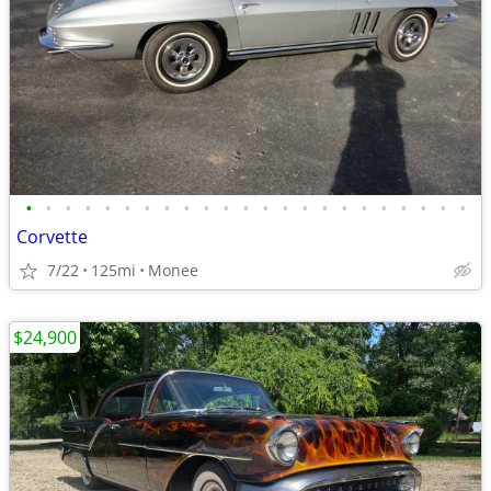
•
•
•
•
•
•
•
•
•
•
•
•
•
•
•
•
•
•
•
•
•
•
•
Corvette
7/22
125mi
Monee
$24,900