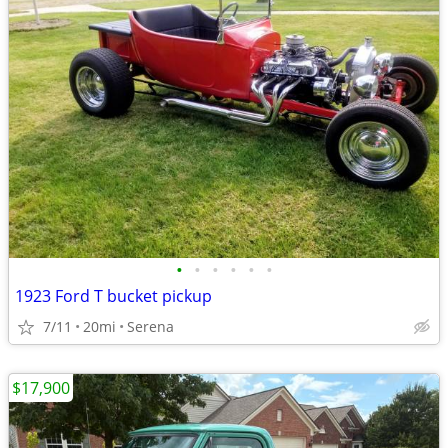
•
•
•
•
•
•
1923 Ford T bucket pickup
7/11
20mi
Serena
$17,900