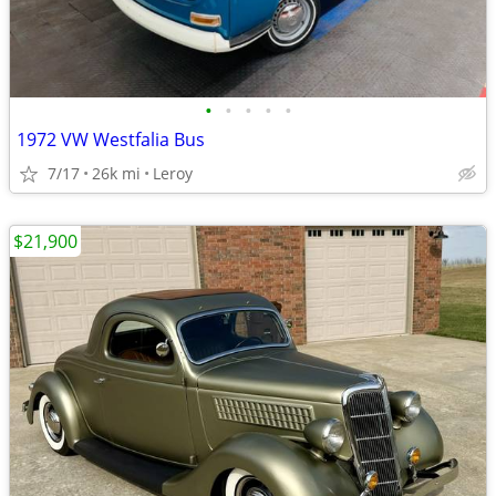
•
•
•
•
•
1972 VW Westfalia Bus
7/17
26k mi
Leroy
$21,900