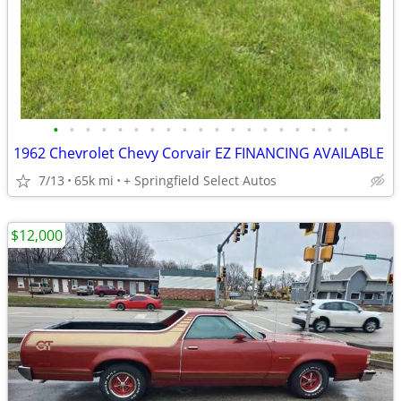
•
•
•
•
•
•
•
•
•
•
•
•
•
•
•
•
•
•
•
1962 Chevrolet Chevy Corvair EZ FINANCING AVAILABLE
7/13
65k mi
+ Springfield Select Autos
$12,000