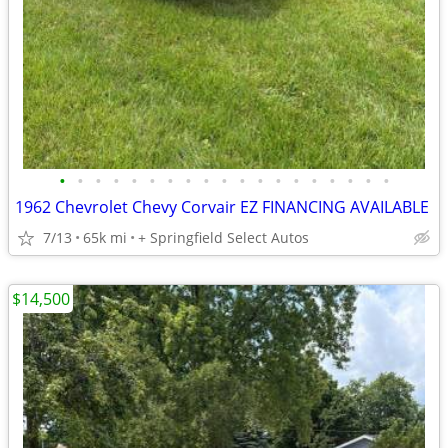
•
•
•
•
•
•
•
•
•
•
•
•
•
•
•
•
•
•
•
1962 Chevrolet Chevy Corvair EZ FINANCING AVAILABLE
7/13
65k mi
+ Springfield Select Autos
$14,500