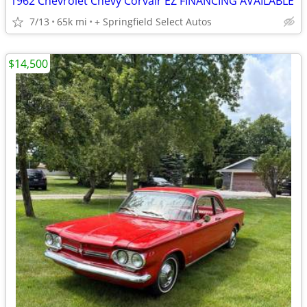
1962 Chevrolet Chevy Corvair EZ FINANCING AVAILABLE
7/13
65k mi
+ Springfield Select Autos
$14,500