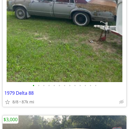
•
•
•
•
•
•
•
•
•
•
•
•
•
1979 Delta 88
8/8
87k mi
$3,000