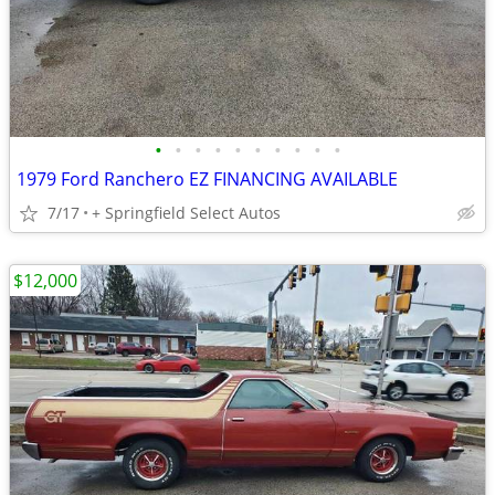
•
•
•
•
•
•
•
•
•
•
1979 Ford Ranchero EZ FINANCING AVAILABLE
7/17
+ Springfield Select Autos
$12,000