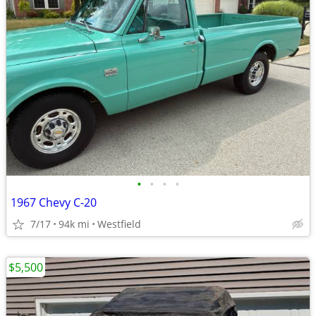
•
•
•
•
1967 Chevy C-20
7/17
94k mi
Westfield
$5,500