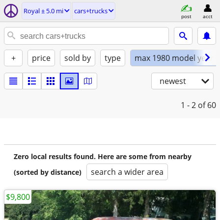
Royal ± 5.0 mi
cars+trucks
post
acct
+
price
sold by
type
max 1980 model year
newest
1 - 2
of 60
Zero local results found. Here are some from nearby
search a wider area
(sorted by distance)
$9,800