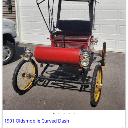
•
•
•
•
•
1901 Oldsmobile Curved Dash