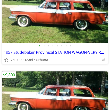
•
•
•
•
•
•
•
•
1957 Studebaker Provinical STATION WAGON-VERY RARE!
7/10
3,165mi
Urbana
$9,800