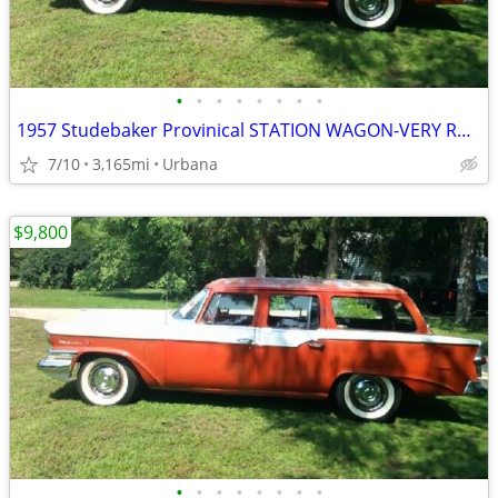
•
•
•
•
•
•
•
•
1957 Studebaker Provinical STATION WAGON-VERY RARE!
7/10
3,165mi
Urbana
$9,800
•
•
•
•
•
•
•
•