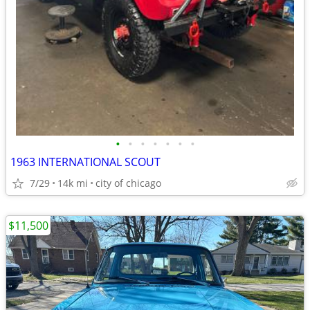
•
•
•
•
•
•
•
1963 INTERNATIONAL SCOUT
7/29
14k mi
city of chicago
$11,500