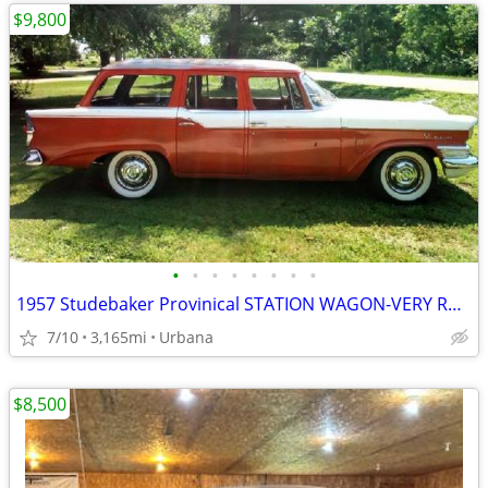
$9,800
•
•
•
•
•
•
•
•
1957 Studebaker Provinical STATION WAGON-VERY RARE!
7/10
3,165mi
Urbana
$8,500