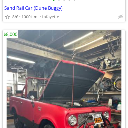
•
•
•
•
•
Sand Rail Car (Dune Buggy)
8/6
1000k mi
Lafayette
$8,000