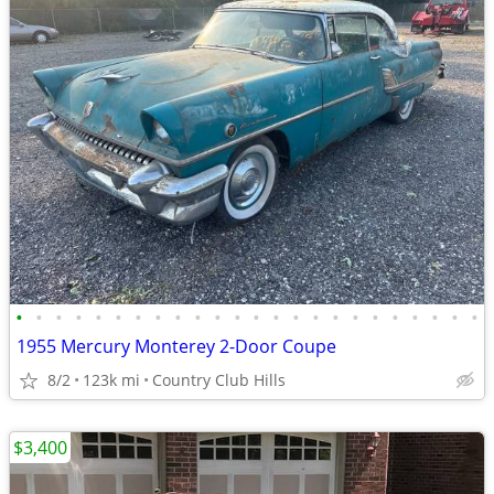
•
•
•
•
•
•
•
•
•
•
•
•
•
•
•
•
•
•
•
•
•
•
•
•
1955 Mercury Monterey 2-Door Coupe
8/2
123k mi
Country Club Hills
$3,400