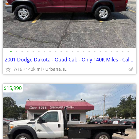
•
•
•
•
•
•
•
•
•
•
•
•
•
•
•
•
•
•
•
•
•
•
2001 Dodge Dakota - Quad Cab - Only 140K Miles - Call Today!
7/19
140k mi
Urbana, IL
$15,990