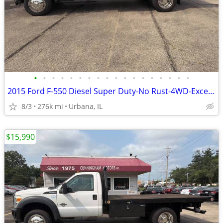
•
•
•
•
•
•
•
•
•
•
•
•
•
•
•
•
•
•
2015 Ford F-550 Diesel Super Duty-No Rust-4WD-Excellent Condition
8/3
276k mi
Urbana, IL
$15,990