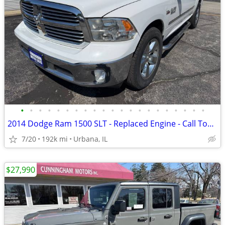
•
•
•
•
•
•
•
•
•
•
•
•
•
•
•
•
•
•
•
•
•
2014 Dodge Ram 1500 SLT - Replaced Engine - Call Today!
7/20
192k mi
Urbana, IL
$27,990