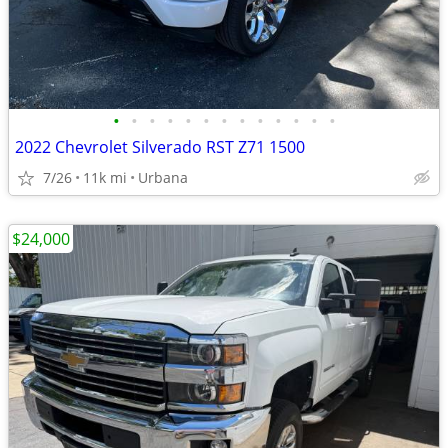
•
•
•
•
•
•
•
•
•
•
•
•
•
2022 Chevrolet Silverado RST Z71 1500
7/26
11k mi
Urbana
$24,000