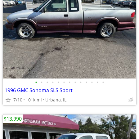
•
•
•
•
•
•
•
•
•
•
•
•
•
1996 GMC Sonoma SLS Sport
7/10
101k mi
Urbana, IL
$13,990