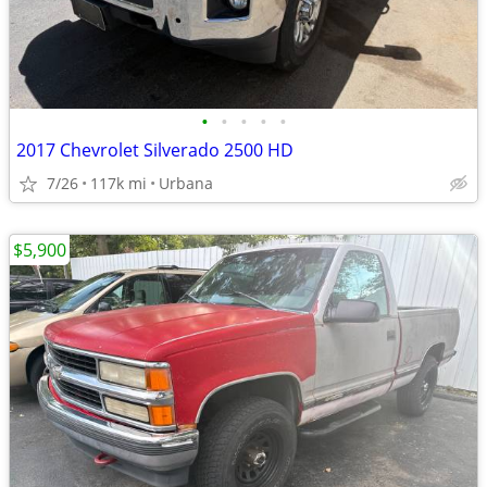
•
•
•
•
•
2017 Chevrolet Silverado 2500 HD
7/26
117k mi
Urbana
$5,900