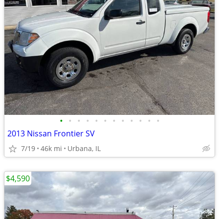
•
•
•
•
•
•
•
•
•
•
•
•
2013 Nissan Frontier SV
7/19
46k mi
Urbana, IL
$4,590