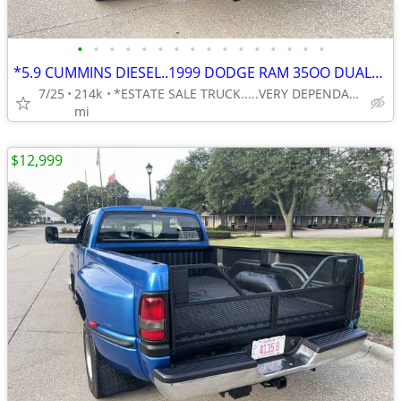
•
•
•
•
•
•
•
•
•
•
•
•
•
•
•
•
*5.9 CUMMINS DIESEL..1999 DODGE RAM 35OO DUALLY 1-TON RWD 5-SP. MANUAL
7/25
214k
*ESTATE SALE TRUCK.....VERY DEPENDABLE . . .VERY AFFORDABLE
mi
$12,999