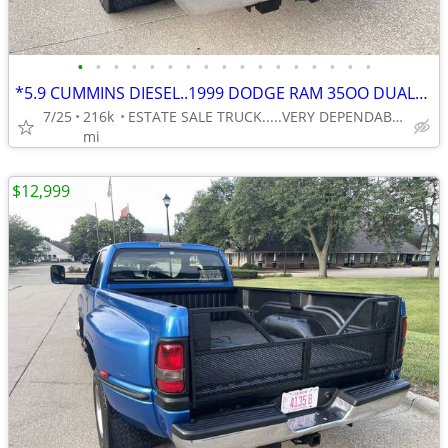
•
•
•
•
•
•
•
•
•
•
•
•
•
•
•
•
•
*5.9 CUMMINS DIESEL..1999 DODGE RAM 35OO DUALLY 1-TON RWD 5-SP. MANUAL
7/25
216k
ESTATE SALE TRUCK.....VERY DEPENDABLE . . .VERY AFFORDABLE
mi
$12,999