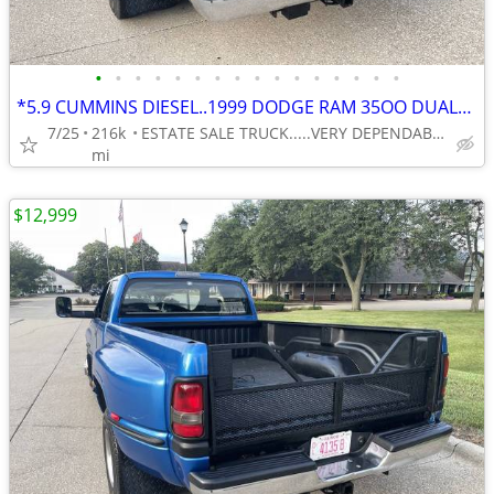
•
•
•
•
•
•
•
•
•
•
•
•
•
•
•
•
*5.9 CUMMINS DIESEL..1999 DODGE RAM 35OO DUALLY 1-TON RWD 5-SP. MANUAL
7/25
216k
ESTATE SALE TRUCK.....VERY DEPENDABLE . . .VERY AFFORDABLE
mi
$12,999