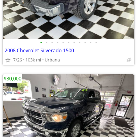
•
•
•
•
•
•
•
•
•
•
•
2008 Chevrolet Silverado 1500
7/26
103k mi
Urbana
$30,000