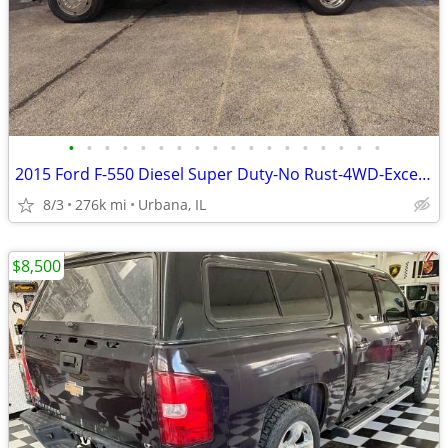
•
•
•
•
•
•
•
•
•
•
•
•
•
•
•
•
•
•
2015 Ford F-550 Diesel Super Duty-No Rust-4WD-Excellent Condition
8/3
276k mi
Urbana, IL
$8,500