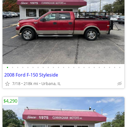
•
•
•
•
•
•
•
•
•
•
•
•
•
•
•
•
•
•
•
•
•
•
•
2008 Ford F-150 Styleside
7/18
218k mi
Urbana, IL
$4,290