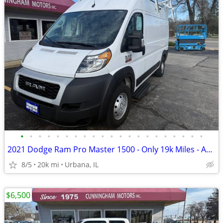
•
•
•
•
•
•
•
•
•
•
•
•
•
•
•
•
•
•
•
•
•
2021 Dodge Ram Pro Master 1500 - Only 19k Miles - Adjuster's Van
8/5
20k mi
Urbana, IL
$6,500