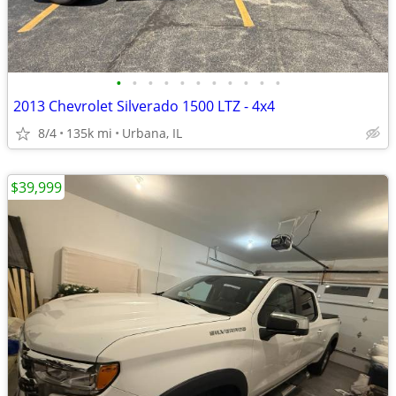
•
•
•
•
•
•
•
•
•
•
•
2013 Chevrolet Silverado 1500 LTZ - 4x4
8/4
135k mi
Urbana, IL
$39,999