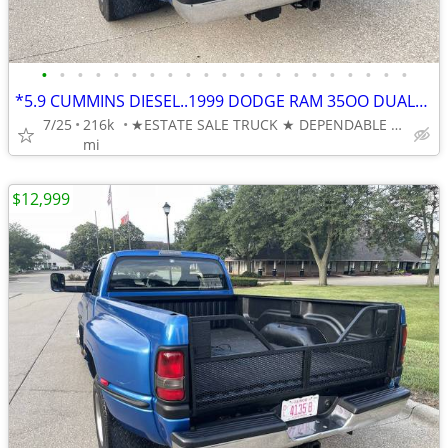
•
•
•
•
•
•
•
•
•
•
•
•
•
•
•
•
•
•
•
•
•
*5.9 CUMMINS DIESEL..1999 DODGE RAM 35OO DUALLY 1-TON RWD 5-SP. MANUAL
7/25
216k
★ESTATE SALE TRUCK ★ DEPENDABLE and AFFORDABLE...
mi
$12,999