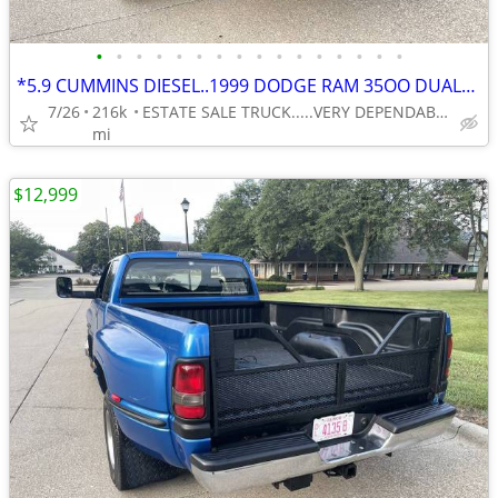
•
•
•
•
•
•
•
•
•
•
•
•
•
•
•
•
*5.9 CUMMINS DIESEL..1999 DODGE RAM 35OO DUALLY 1-TON RWD 5-SP. MANUAL
7/26
216k
ESTATE SALE TRUCK.....VERY DEPENDABLE . . .VERY AFFORDABLE
mi
$12,999