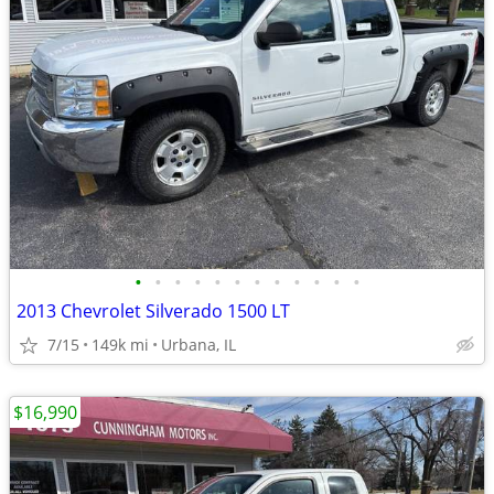
•
•
•
•
•
•
•
•
•
•
•
•
2013 Chevrolet Silverado 1500 LT
7/15
149k mi
Urbana, IL
$16,990