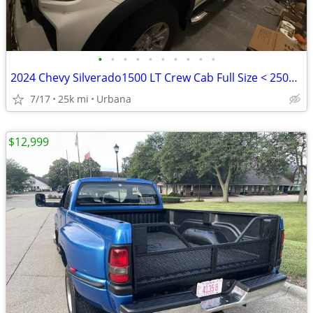
•
•
•
•
•
•
•
•
•
•
2024 Chevy Silverado1500 LT Crew Cab Full Size < 25000 Miles
7/17
25k mi
Urbana
$12,999