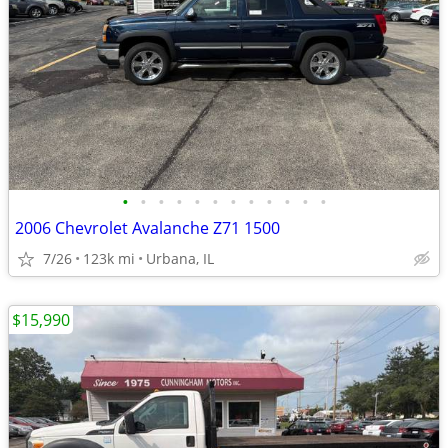
•
•
•
•
•
•
•
•
•
•
•
•
2006 Chevrolet Avalanche Z71 1500
7/26
123k mi
Urbana, IL
$15,990