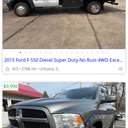
•
•
•
•
•
•
•
•
•
•
•
•
•
•
•
•
•
•
2015 Ford F-550 Diesel Super Duty-No Rust-4WD-Excellent Condition
8/3
276k mi
Urbana, IL
$9,990