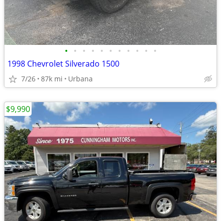
•
•
•
•
•
•
•
•
•
•
•
1998 Chevrolet Silverado 1500
7/26
87k mi
Urbana
$9,990