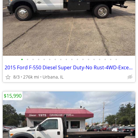
•
•
•
•
•
•
•
•
•
•
•
•
•
•
•
•
•
•
2015 Ford F-550 Diesel Super Duty-No Rust-4WD-Excellent Condition
8/3
276k mi
Urbana, IL
$15,990