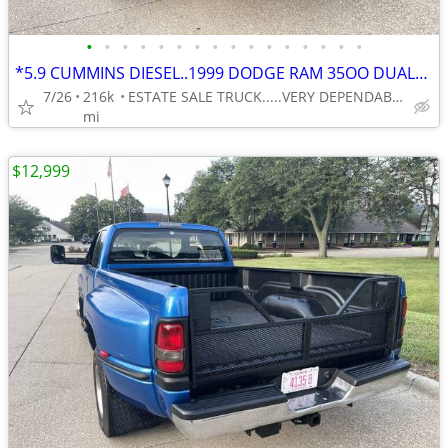
•
•
•
•
•
•
•
•
•
•
•
•
•
•
•
•
*5.9 CUMMINS DIESEL..1999 DODGE RAM 35OO DUALLY 1-TON RWD 5-SP. MANUAL
7/26
216k
ESTATE SALE TRUCK.....VERY DEPENDABLE . . .VERY AFFORDABLE
mi
$12,999