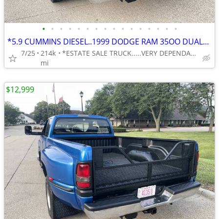
•
•
•
•
•
•
•
•
•
•
•
•
•
•
•
•
*5.9 CUMMINS DIESEL..1999 DODGE RAM 35OO DUALLY 1-TON RWD 5-SP. MANUAL
7/25
214k
*ESTATE SALE TRUCK.....VERY DEPENDABLE . . .VERY AFFORDABLE
mi
$12,999