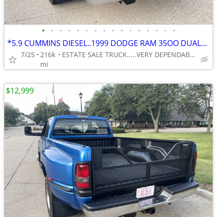
•
•
•
•
•
•
•
•
•
•
•
•
•
•
•
•
*5.9 CUMMINS DIESEL..1999 DODGE RAM 35OO DUALLY 1-TON RWD 5-SP. MANUAL
7/25
216k
ESTATE SALE TRUCK.....VERY DEPENDABLE . . .VERY AFFORDABLE
mi
$12,999