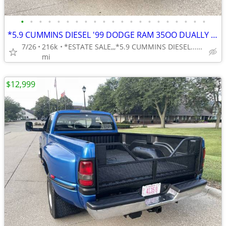
•
•
•
•
•
•
•
•
•
•
•
•
•
•
•
•
•
•
•
•
•
*5.9 CUMMINS DIESEL '99 DODGE RAM 35OO DUALLY 1-TON RWD 5-SP. STICK
7/26
216k
*ESTATE SALE,,,*5.9 CUMMINS DIESEL...5-SPEED MANUAL-DUALLY
mi
$12,999