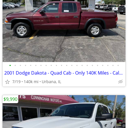
•
•
•
•
•
•
•
•
•
•
•
•
•
•
•
•
•
•
•
•
•
•
2001 Dodge Dakota - Quad Cab - Only 140K Miles - Call Today!
7/19
140k mi
Urbana, IL
$9,990