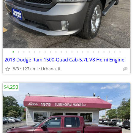
•
•
•
•
•
•
•
•
•
•
•
•
•
•
•
•
•
•
•
•
•
2013 Dodge Ram 1500-Quad Cab-5.7L V8 Hemi Engine!
8/3
127k mi
Urbana, IL
$4,290