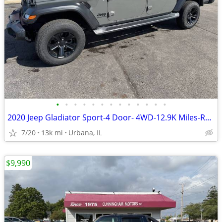
•
•
•
•
•
•
•
•
•
•
•
•
•
2020 Jeep Gladiator Sport-4 Door- 4WD-12.9K Miles-Reduced Price!
7/20
13k mi
Urbana, IL
$9,990