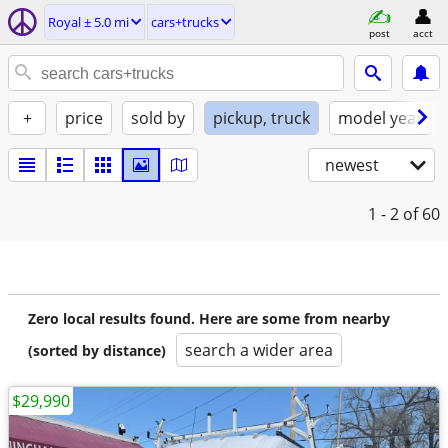
Royal ± 5.0 mi
cars+trucks
post
acct
+
price
sold by
pickup, truck
model year
newest
1 - 2
of 60
Zero local results found. Here are some from nearby
search a wider area
(sorted by distance)
$29,990